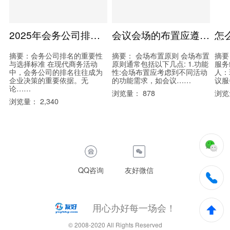
2025年会务公司排名top100，看看哪些优秀公司值得信赖
会议会场的布置应遵循哪些原则?(实用版)
摘要：会务公司排名的重要性
摘要： 会场布置原则 会场布置
摘要
与选择标准 在现代商务活动
原则通常包括以下几点: 1.功能
服务
中，会务公司的排名往往成为
性:会场布置应考虑到不同活动
人：
企业决策的重要依据。无
的功能需求，如会议……
议服
论……
浏览量： 878
浏览量
浏览量： 2,340
QQ咨询
友好微信
用心办好每一场会！
© 2008-2020 All Rights Reserved